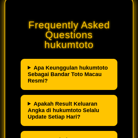
Frequently Asked
Questions
hukumtoto
Apa Keunggulan hukumtoto
Sebagai Bandar Toto Macau
Resmi?
Apakah Result Keluaran
Angka di hukumtoto Selalu
Update Setiap Hari?