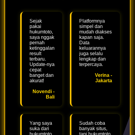
Sejak
Platformnya
pakai
simpel dan
hukumtoto,
mudah diakses
saya nggak
kapan saja.
pernah
Data
ketinggalan
keluarannya
result
juga selalu
terbaru.
lengkap dan
Update-nya
terpercaya.
cepat
banget dan
Verina -
akurat!
Jakarta
Novendi -
Bali
Yang saya
Sudah coba
suka dari
banyak situs,
hukumtoto
tapi hukumtoto