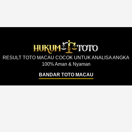
RESULT TOTO MACAU COCOK UNTUK ANALISA ANGKA
100% Aman & Nyaman
BANDAR TOTO MACAU
Support
About Us
Order Status
About Us
Contact Us
Accessibility
Coupon Codes
Create a Dashery Store
FAQ
Careers